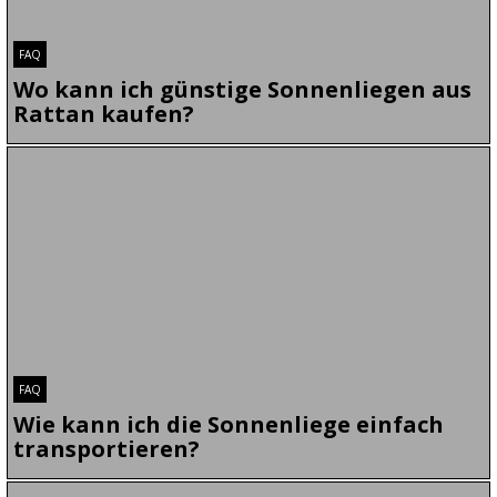
FAQ
Wo kann ich günstige Sonnenliegen aus
Rattan kaufen?
Es gibt unzählige Angebote im Netz, viele hundert
Sonnenliegen und unzähliger anderer Produkte. Um für
Sie die richtige Sonnenliege Rattan zu finden, müssen
Sie sich erst klar werden, was Sie genau möchten. Dazu
haben wir bereits einige Ansätze präsentiert und gehen
jetzt genauer auf den tats…
FAQ
Wie kann ich die Sonnenliege einfach
transportieren?
Vielleicht möchten Sie Ihre Sonnenliege Rattan wieder in