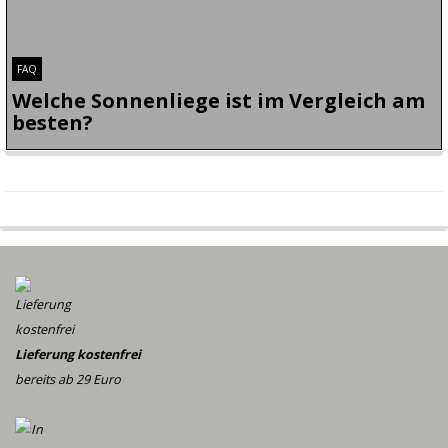
FAQ
Welche Sonnenliege ist im Vergleich am
besten?
Die Frage für Sie zu beantworten ist praktisch
unmöglich. Jeder von uns hat seinen eigenen
Geschmack, jeder benötigt mehr Platz und jeder findet
etwas anderes wichtig. So auch bei Sonnenliegen. Die
passende Sonnenliege Rattan für Sie zu finden, kann
sich als äußerst schwierig erweisen, wenn Si…
Lieferung kostenfrei
bereits ab 29 Euro