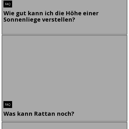
FAQ
Wie gut kann ich die Höhe einer
Sonnenliege verstellen?
Felix_siegle | 01.02.2018 | 0
Viele der Sonnenliegen lassen sich verstellen. Einige
sogar sehr oft. Die Einstellung, die Ihnen am
bequemsten ist, kommt immer auf Ihre eigenen
Präferenzen an. Dabei kann die bevorzugte Einstellung
komplett flach, oder komplett steil sein bei der
Sonnenliege Rattan
.Für die Verstellung der Son…
FAQ
Was kann Rattan noch?
Rattan kommt in einer unglaublichen Vielseitigkeit
daher. Ob jetzt in einer Sonnenliege Rattan oder in