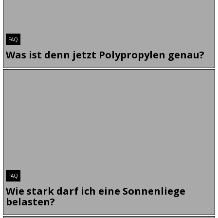
FAQ
Was ist denn jetzt Polypropylen genau?
Auf unserer Hauptseite zu der Sonnenliege Rattan
haben wir Ihnen bereits einige Informationen dazu
geliefert, was Polypropylen (PP) ist. Doch ist dieser
Kunststoff um einiges vielschichtiger. Sie werden in
Ihrem Leben hunderte Male an Dingen vorbeikommen,
die Polypropylen in sich haben, deshalb ist …
FAQ
Wie stark darf ich eine Sonnenliege
belasten?
Die Sonnenliege Rattan hat oft eine genug hohe